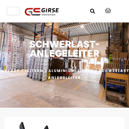
SCHWERLAST-
ANLEGELEITER
START
/
LEITERN
/
ALUMINIUMLEITERN
/ SCHWERLAS
ANLEGELEITER