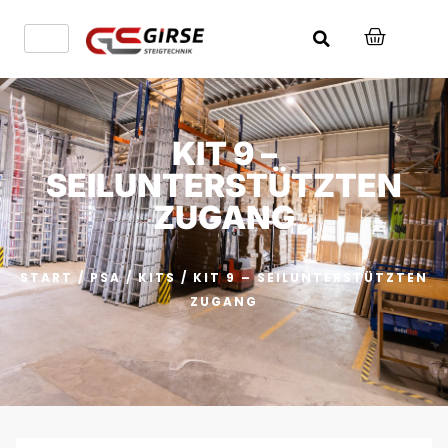
KIT 9 –
SEILUNTERSTÜTZTEN
ZUGANG
START
/
PSA
/
KITS
/ KIT 9 – SEILUNTERSTÜTZTEN
ZUGANG