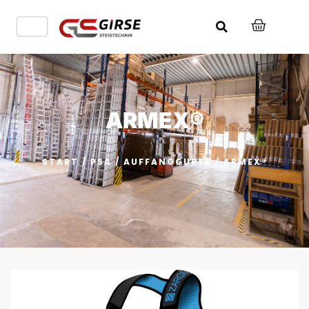
ARMEX®
START
/
PSA
/
AUFFANGGURTE
/ ARMEX®