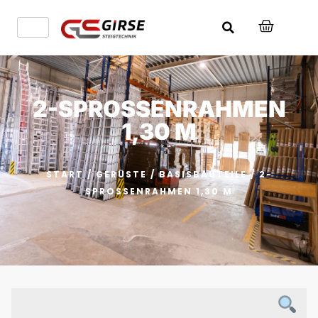
2-SPROSSENRAHMEN
1,30 M
START
/
GERÜSTE
/
BASISBAUTEILE
/ 2-
SPROSSENRAHMEN 1,30 M