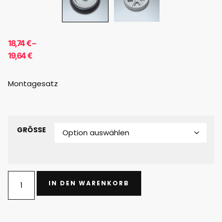
18,74
€
–
19,64
€
Montagesatz
GRÖSSE
IN DEN WARENKORB