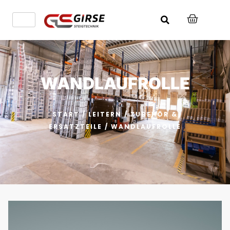
WANDLAUFROLLE
START
/
LEITERN
/
ZUBEHÖR &
ERSATZTEILE
/ WANDLAUFROLLE