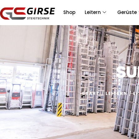
Shop
Leitern
Gerüste
SU
START
/
LEITERN
/
L