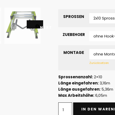
SPROSSEN
NEXT
ZUEBEHOER
MONTAGE
Zurücksetzen
Sprossenanzahl:
2×10
Länge eingefahren:
3,16m
Länge ausgefahren:
5,36m
Max Arbeitshöhe:
6,05m
IN DEN WARE