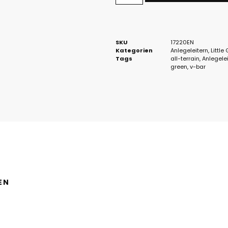
SKU
17220EN
Kategorien
Anlegeleitern
,
Little
Tags
all-terrain
,
Anlegelei
green
,
v-bar
EN