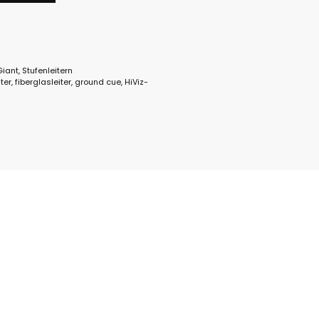
 Giant
,
Stufenleitern
ter
,
fiberglasleiter
,
ground cue
,
HiViz-