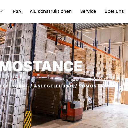
PSA
Alu Konstruktionen
Service
Über uns
MOSTANCE
ITTLE GIANT
/
ANLEGELEITERN
/ SUMOSTANCE