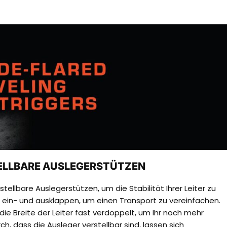
ELLBARE AUSLEGERSTÜTZEN
llbare Auslegerstützen, um die Stabilität Ihrer Leiter zu
h ein- und ausklappen, um einen Transport zu vereinfachen.
ie Breite der Leiter fast verdoppelt, um Ihr noch mehr
ch, dass die Ausleger verstellbar sind, lassen sich