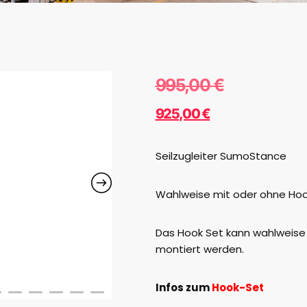
995,00
€
925,00
€
Seilzugleiter SumoStance
Wahlweise mit oder ohne Hoo
Das Hook Set kann wahlweise 
montiert werden.
Infos zum
Hook-Set