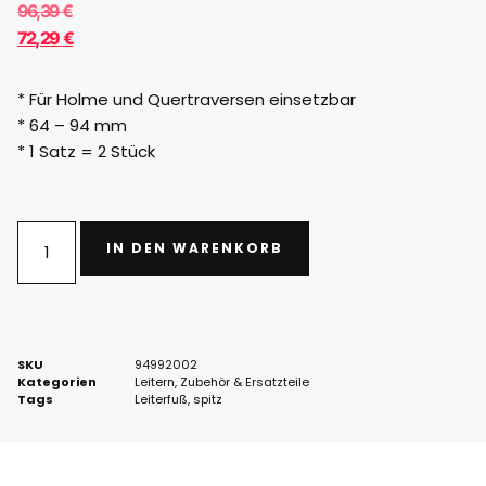
96,39
€
72,29
€
* Für Holme und Quertraversen einsetzbar
* 64 – 94 mm
* 1 Satz = 2 Stück
IN DEN WARENKORB
SKU
94992002
Kategorien
Leitern
,
Zubehör & Ersatzteile
Tags
Leiterfuß
,
spitz