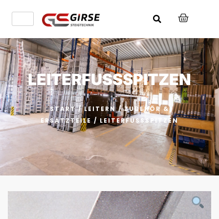
LEITERFUSSSPITZEN
START
/
LEITERN
/
ZUBEHÖR &
ERSATZTEILE
/ LEITERFUSSSPITZEN