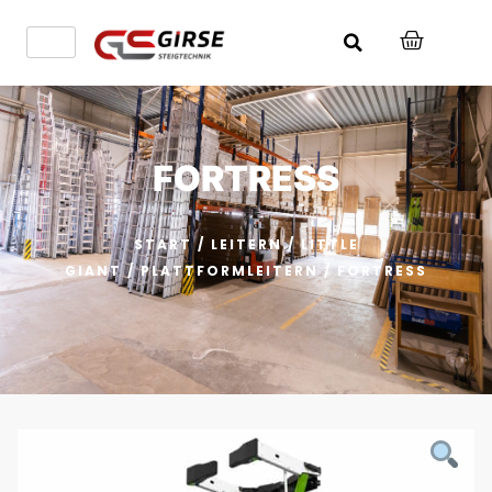
FORTRESS
START
/
LEITERN
/
LITTLE
GIANT
/
PLATTFORMLEITERN
/ FORTRESS