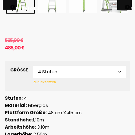
PREVIOUS
N
525,00
€
485,00
€
GRÖSSE
Zurücksetzen
Stufen:
4
Material:
Fiberglas
Plattform Größe:
48 cm X 45 cm
Standhöhe:
1,10m
Arbeitshöhe:
3,10m
Lagerhöhe:
2,50m