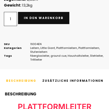
Gewicht:
13,2kg
IN DEN WARENKORB
SKU
19304EN
Kategorien
Leitern
,
Little Giant
,
Plattformleitern
,
Plattformleitern
,
Stufenleitern
Tags
fiberglasleiter
,
ground cue
,
Haushaltsleiter
,
Stehleiter
,
Trittleiter
BESCHREIBUNG
ZUSÄTZLICHE INFORMATIONEN
BESCHREIBUNG
PLATTFORMLEITER