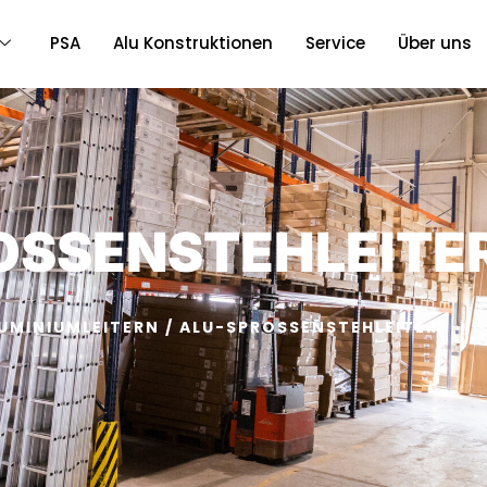
PSA
Alu Konstruktionen
Service
Über uns
OSSENSTEHLEITE
UMINIUMLEITERN
/ ALU-SPROSSENSTEHLEITER