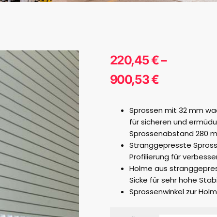
220,45
€
–
900,53
€
Sprossen mit 32 mm waa
für sicheren und ermüdu
Sprossenabstand 280 
Stranggepresste Sprosse
Profilierung für verbe
Holme aus stranggepres
Sicke für sehr hohe Stabi
Sprossenwinkel zur Holm