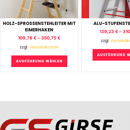
HOLZ-SPROSSENSTEHLEITER MIT
ALU-STUFENSTE
EIMERHAKEN
139,23
€
–
31
109,78
€
–
350,75
€
zzgl.
Versandk
zzgl.
Versandkosten
AUSFÜHRUNG 
AUSFÜHRUNG WÄHLEN