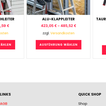
HLEITER
ALU-KLAPPLEITER
TAUR
0,59
€
423,05
€
–
485,52
€
osten
zzgl.
Versandkosten
WÄHLEN
AUSFÜHRUNG WÄHLEN
LINKS
QUICK SHOP
AGB
Shop