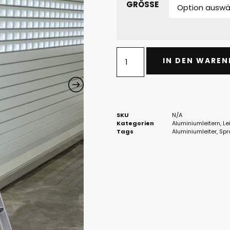
GRÖSSE
IN DEN WARE
SKU
N/A
Kategorien
Aluminiumleitern
,
Le
Tags
Aluminiumleiter
,
Spr