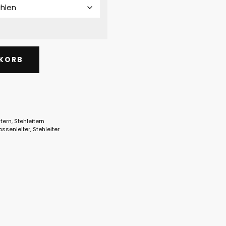
NKORB
itern
,
Stehleitern
ossenleiter
,
Stehleiter