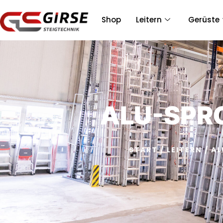
Shop
Leitern
Gerüste
ALU-SPR
START
/
LEITERN
/
AL