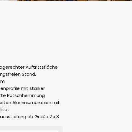
gerechter Auftrittsfläche
ngsfreien Stand,
mm
nprofile mit starker
sserte Rutschhemmung
sten Aluminiumprofilen mit
lität
aussteifung ab Größe 2 x 8