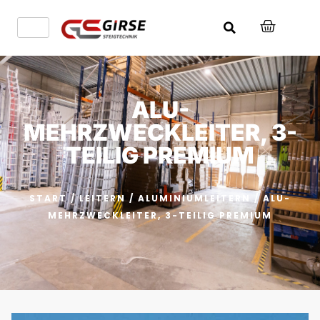
ALU-
MEHRZWECKLEITER, 3-
TEILIG PREMIUM
START
/
LEITERN
/
ALUMINIUMLEITERN
/ ALU-
MEHRZWECKLEITER, 3-TEILIG PREMIUM