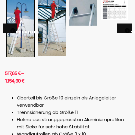
PREVIOUS
N
517,65
€
–
1.154,90
€
Oberteil bis Größe 10 einzeln als Anlegeleiter
verwendbar
Trennsicherung ab Größe 11
Holme aus stranggepressten Aluminiumprofilen
mit Sicke für sehr hohe Stabilität
Wandlaufrollen ab Größe 3 x 10