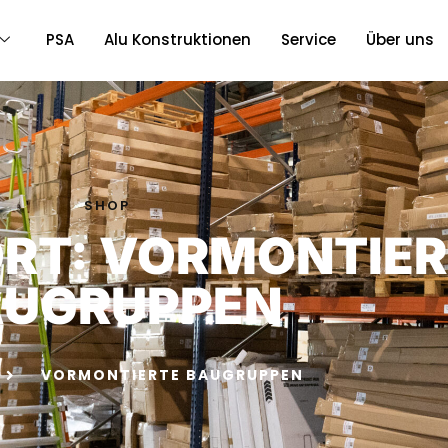
PSA
Alu Konstruktionen
Service
Über uns
SHOP
RT: VORMONTIER
AUGRUPPEN
E
VORMONTIERTE BAUGRUPPEN