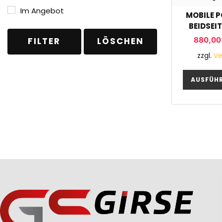
Im Angebot
MOBILE P
BEIDSEI
880,0
FILTER
LÖSCHEN
zzgl.
Ve
AUSFÜH