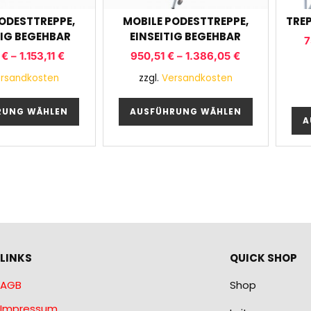
ODESTTREPPE,
MOBILE PODESTTREPPE,
TREP
TIG BEGEHBAR
EINSEITIG BEGEHBAR
7
0
€
–
1.153,11
€
950,51
€
–
1.386,05
€
rsandkosten
zzgl.
Versandkosten
RUNG WÄHLEN
AUSFÜHRUNG WÄHLEN
A
LINKS
QUICK SHOP
AGB
Shop
Impressum