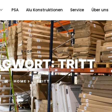
PSA
Alu Konstruktionen
Service
Über uns
SHOP
GWORT: TRITT
HOME
TRITT