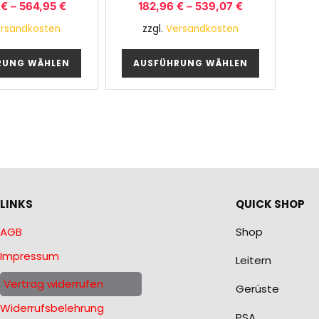
3
€
–
564,95
€
182,96
€
–
539,07
€
rsandkosten
zzgl.
Versandkosten
RUNG WÄHLEN
AUSFÜHRUNG WÄHLEN
LINKS
QUICK SHOP
AGB
Shop
Impressum
Leitern
Vertrag widerrufen
Gerüste
Widerrufsbelehrung
PSA