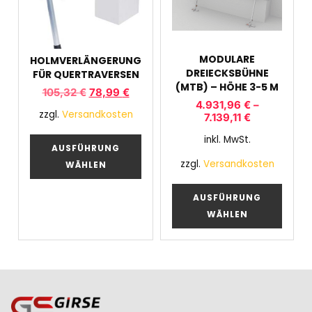
MODULARE
HOLMVERLÄNGERUNG
DREIECKSBÜHNE
FÜR QUERTRAVERSEN
(MTB) – HÖHE 3-5 M
105,32
€
78,99
€
4.931,96
€
–
zzgl.
Versandkosten
7.139,11
€
inkl. MwSt.
AUSFÜHRUNG
zzgl.
Versandkosten
WÄHLEN
AUSFÜHRUNG
WÄHLEN