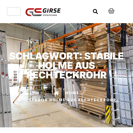
SHOP
SCHLAGWORT: STABILE
HOLME AUS
RECHTECKROHR
HOME
STABILE HOLME AUS RECHTECKROHR