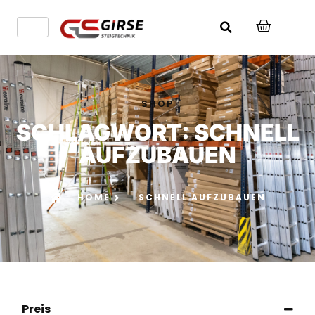
SHOP
SCHLAGWORT: SCHNELL
AUFZUBAUEN
HOME
SCHNELL AUFZUBAUEN
Preis