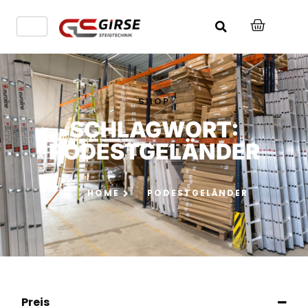
SHOP
SCHLAGWORT:
PODESTGELÄNDER
HOME
PODESTGELÄNDER
Preis