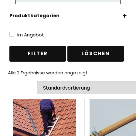
Produktkategorien
Leitern
(2)
Spezialleitern
(1)
Im Angebot
Dachleitern
(1)
Zubehör & Ersatzteile
(1)
FILTER
LÖSCHEN
Alle 2 Ergebnisse werden angezeigt