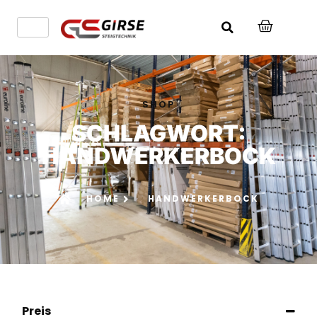
SHOP
SCHLAGWORT:
HANDWERKERBOCK
HOME
HANDWERKERBOCK
Preis