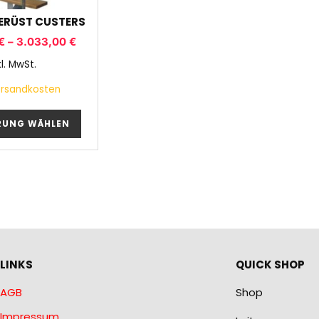
ERÜST CUSTERS
€
–
3.033,00
€
kl. MwSt.
rsandkosten
RUNG WÄHLEN
LINKS
QUICK SHOP
AGB
Shop
Impressum