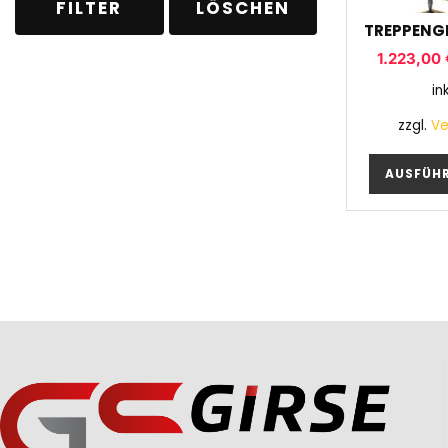
FILTER
LÖSCHEN
TREPPENG
1.223,00
in
zzgl.
Ve
AUSFÜH