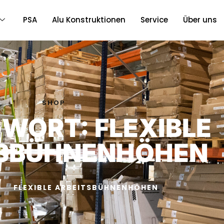
PSA
Alu Konstruktionen
Service
Über uns
SHOP
WORT: FLEXIBLE
TSBÜHNENHÖHEN
FLEXIBLE ARBEITSBÜHNENHÖHEN