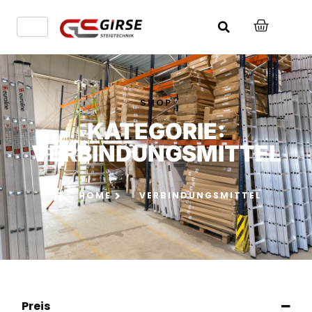
SHOP
KATEGORIE:
VERBINDUNGSMITTEL
HOME
VERBINDUNGSMITTEL
Preis