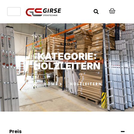
SHOP
KATEGORIE:
HOLZLEITERN
HOME
HOLZLEITERN
Preis