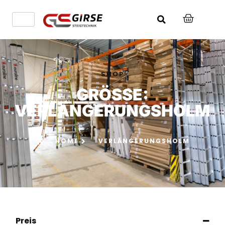
SHOP
GRÖSSE: V
ERLÄNGERUNGSHOLM
HOME
VERLÄNGERUNGSHOLM
Preis