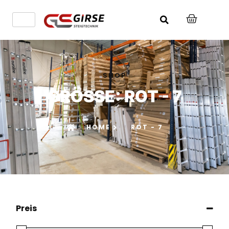
SHOP
GRÖSSE: ROT - 7
HOME
ROT - 7
Preis