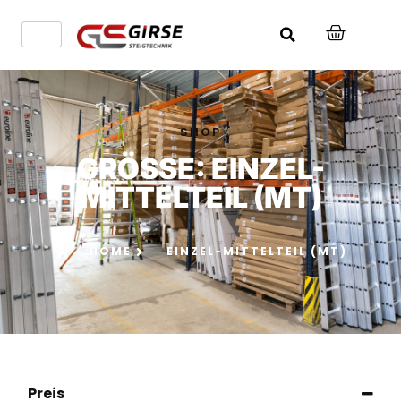
SHOP
GRÖSSE: EINZEL-M
ITTELTEIL (MT)
HOME
EINZEL-MITTELTEIL (MT)
Preis