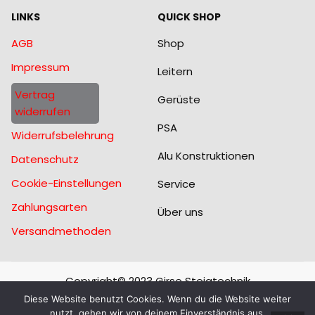
LINKS
QUICK SHOP
AGB
Shop
Impressum
Leitern
Vertrag
Gerüste
widerrufen
PSA
Widerrufsbelehrung
Alu Konstruktionen
Datenschutz
Cookie-Einstellungen
Service
Zahlungsarten
Über uns
Versandmethoden
Copyright© 2023 Girse Steigtechnik
Diese Website benutzt Cookies. Wenn du die Website weiter
nutzt, gehen wir von deinem Einverständnis aus.