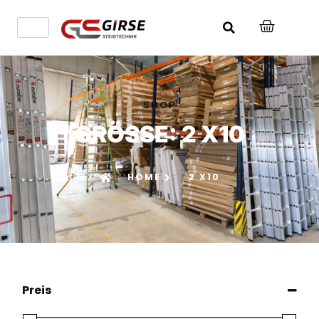
SHOP
GRÖSSE: 2 X10
HOME
2 X10
Preis